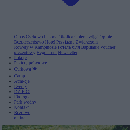
O nas
Cyrkowa historia
Okolica
Galeria zdjęć
Opinie
Bezpieczeństwo
Hotel Przyjazny Zwierzętom
Rowery w Kampinosie
Готель біля Варшави
Voucher
prezentowy
Regulamin
Newsletter
Pokoje
Pakiety pobytowe
Cyrkowa 🍽️
Camp
Atrakcje
Eventy
D
Z
I
E
C
I
Ekologia
Park wodny
Kontakt
Rezerwuj
online