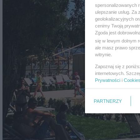
spersonalizowanych re
ulepszanie usług. Za
geolokalizacyjnych or
cenimy Twoją prywatno
Zgoda jest dobrowoln
się w lewym dolnym r
ale masz prawo sprzec
witrynie.
Zapoznaj się z poniż
internetowych. Szcze
Prywatności
i
Cookie
PARTNERZY