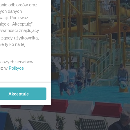
anie odbiorców oraz
nych danych
kacji. Ponieważ
ięcie „Akceptuję”.
ywatności znajdujący
ą zgody użytkownika,
 tylko na tej
 naszych serwisów
esz w
Polityce
Akceptuję