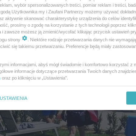
klam, wybór spersonalizowanych treści, pomiar reklam i treści, bad
 zgodą Użytkownika my i Zaufani Partnerzy możemy używać dokład
az aktywnie skanować charakterystykę urządzenia do celów identyfi
ść, prosimy o zgodę na korzystanie z tych technologii poprzez klikn
a i zawsze możesz ją zmienić/wycofać klikając przycisk ustawień pr
ogu strony
. Niektóre rodzaje przetwarzania danych nie wymagaj
iwić się takiemu przetwarzaniu. Preferencje będą miały zastosowanie
szymi informacjami, abyś mógł świadomie i komfortowo korzystać z
gółowe informacje dotyczące przetwarzania Twoich danych znajdzi
s
oraz po kliknięciu w „Ustawienia”.
USTAWIENIA