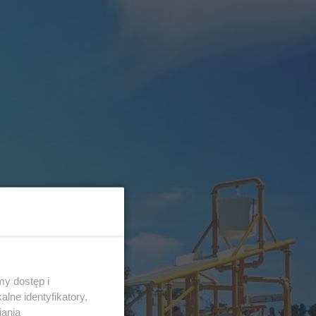
y dostęp i
lne identyfikatory,
iania