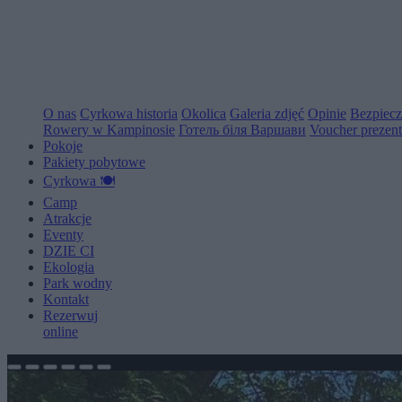
O nas
Cyrkowa historia
Okolica
Galeria zdjęć
Opinie
Bezpiec
Rowery w Kampinosie
Готель біля Варшави
Voucher prezen
Pokoje
Pakiety pobytowe
Cyrkowa 🍽️
Camp
Atrakcje
Eventy
D
Z
I
E
C
I
Ekologia
Park wodny
Kontakt
Rezerwuj
online