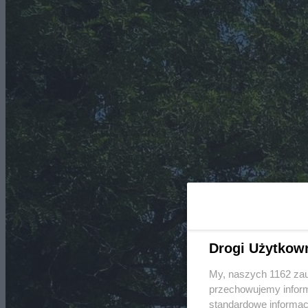
Drogi Użytkow
My, naszych 1162 zau
przechowujemy informa
standardowe informac