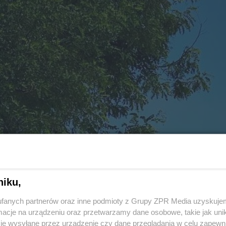
niku,
fanych partnerów oraz inne podmioty z Grupy ZPR Media uzyskujem
cje na urządzeniu oraz przetwarzamy dane osobowe, takie jak unika
je wysyłane przez urządzenie czy dane przeglądania w celu zapewn