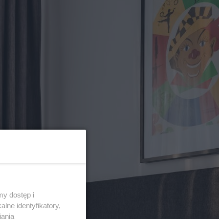
y dostęp i
lne identyfikatory,
iania