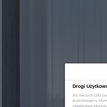
Drogi Użytkow
My, naszych 1162 zau
przechowujemy informa
standardowe informac