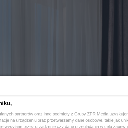
niku,
fanych partnerów oraz inne podmioty z Grupy ZPR Media uzyskujem
cje na urządzeniu oraz przetwarzamy dane osobowe, takie jak unika
je wysyłane przez urządzenie czy dane przeglądania w celu zapewn