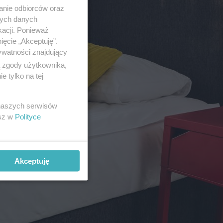
anie odbiorców oraz
nych danych
kacji. Ponieważ
ięcie „Akceptuję”.
ywatności znajdujący
ą zgody użytkownika,
 tylko na tej
 naszych serwisów
esz w
Polityce
Akceptuję