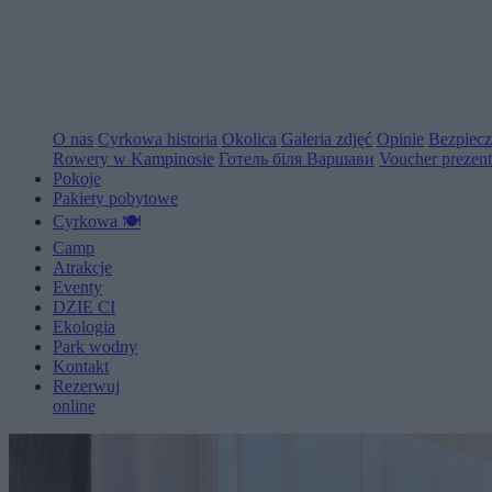
O nas
Cyrkowa historia
Okolica
Galeria zdjęć
Opinie
Bezpiec
Rowery w Kampinosie
Готель біля Варшави
Voucher prezen
Pokoje
Pakiety pobytowe
Cyrkowa 🍽️
Camp
Atrakcje
Eventy
D
Z
I
E
C
I
Ekologia
Park wodny
Kontakt
Rezerwuj
online