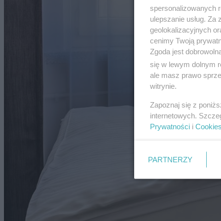
spersonalizowanych re
ulepszanie usług. Za
geolokalizacyjnych or
cenimy Twoją prywatno
Zgoda jest dobrowoln
się w lewym dolnym r
ale masz prawo sprzec
witrynie.
Zapoznaj się z poniż
internetowych. Szcze
Prywatności
i
Cookie
PARTNERZY