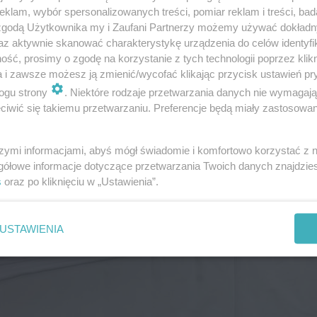
klam, wybór spersonalizowanych treści, pomiar reklam i treści, bad
 zgodą Użytkownika my i Zaufani Partnerzy możemy używać dokład
az aktywnie skanować charakterystykę urządzenia do celów identyfi
ść, prosimy o zgodę na korzystanie z tych technologii poprzez klikn
a i zawsze możesz ją zmienić/wycofać klikając przycisk ustawień pr
ogu strony
. Niektóre rodzaje przetwarzania danych nie wymagaj
iwić się takiemu przetwarzaniu. Preferencje będą miały zastosowanie
szymi informacjami, abyś mógł świadomie i komfortowo korzystać z
gółowe informacje dotyczące przetwarzania Twoich danych znajdzi
s
oraz po kliknięciu w „Ustawienia”.
USTAWIENIA