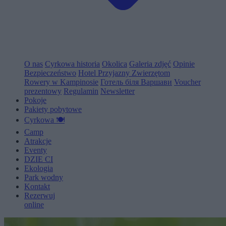
O nas
Cyrkowa historia
Okolica
Galeria zdjęć
Opinie
Bezpieczeństwo
Hotel Przyjazny Zwierzętom
Rowery w Kampinosie
Готель біля Варшави
Voucher
prezentowy
Regulamin
Newsletter
Pokoje
Pakiety pobytowe
Cyrkowa 🍽️
Camp
Atrakcje
Eventy
D
Z
I
E
C
I
Ekologia
Park wodny
Kontakt
Rezerwuj
online