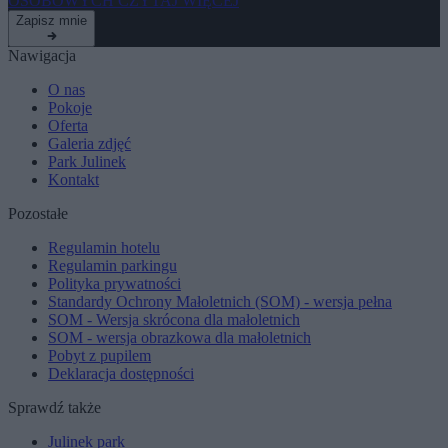
OSOBOWYCH
CZYTAJ WIĘCEJ
Zapisz mnie
Nawigacja
O nas
Pokoje
Oferta
Galeria zdjęć
Park Julinek
Kontakt
Pozostałe
Regulamin hotelu
Regulamin parkingu
Polityka prywatności
Standardy Ochrony Małoletnich (SOM) - wersja pełna
SOM - Wersja skrócona dla małoletnich
SOM - wersja obrazkowa dla małoletnich
Pobyt z pupilem
Deklaracja dostępności
Sprawdź także
Julinek park