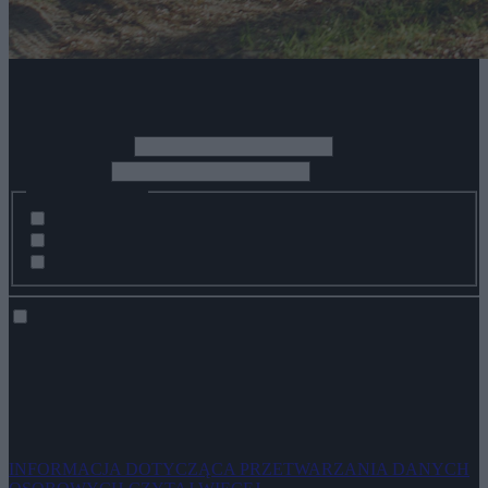
Zapisz się do newslettera
*
Imię i nazwisko
*
Adres Email
Zainteresowania:
Pobyty indywidualne i rodzinne
Pobyty biznesowe i konferencje
Wydarzenia z życia hotelu
Wyrażam zgodę na przetwarzanie moich danych osobowych przez
spółkę ZPR Sp. z o.o. z siedzibą w Warszawie, adres do
korespondencji: ul. Jubilerska 10, 04-190 Warszawa w celu
otrzymywania newslettera na podany przeze mnie adres poczty e-
mail.
INFORMACJA DOTYCZĄCA PRZETWARZANIA DANYCH